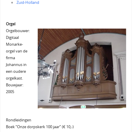
Zuid-Holland
Orgel
Orgelbouwer:
Digitaal
Monarke-
orgel van de
firma
Johannus in
een oudere
orgelkast.
Bouwjaar:
2005
Rondleidingen
Boek “Onze dorpskerk 100 jaar” (€ 10,-)