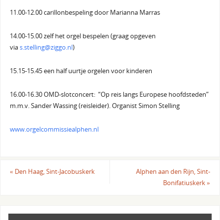
11.00-12.00 carillonbespeling door Marianna Marras
14.00-15.00 zelf het orgel bespelen (graag opgeven
via
s.stelling@ziggo.nl
)
15.15-15.45 een half uurtje orgelen voor kinderen
16.00-16.30 OMD-slotconcert: “Op reis langs Europese hoofdsteden”
m.m.v. Sander Wassing (reisleider). Organist Simon Stelling
www.orgelcommissiealphen.nl
«
Den Haag, Sint-Jacobuskerk
Alphen aan den Rijn, Sint-
Bonifatiuskerk
»