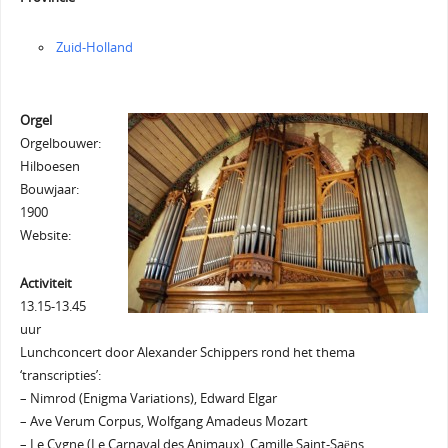
Zuid-Holland
Orgel
Orgelbouwer:
Hilboesen
Bouwjaar:
1900
Website:
Activiteit
13.15-13.45
uur
Lunchconcert door Alexander Schippers rond het thema
‘transcripties’:
– Nimrod (Enigma Variations), Edward Elgar
– Ave Verum Corpus, Wolfgang Amadeus Mozart
– Le Cygne (Le Carnaval des Animaux), Camille Saint-Saëns