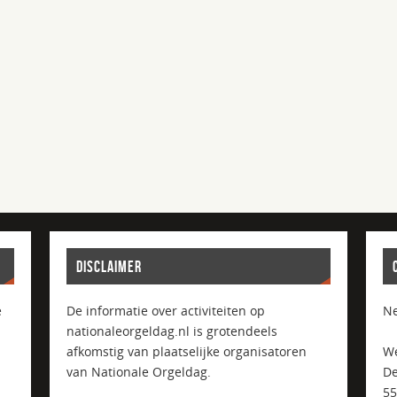
DISCLAIMER
e
De informatie over activiteiten op
Ne
nationaleorgeldag.nl is grotendeels
afkomstig van plaatselijke organisatoren
We
van Nationale Orgeldag.
De
5