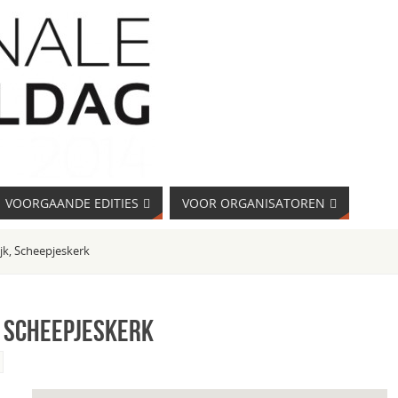
VOORGAANDE EDITIES
VOOR ORGANISATOREN
jk, Scheepjeskerk
, Scheepjeskerk