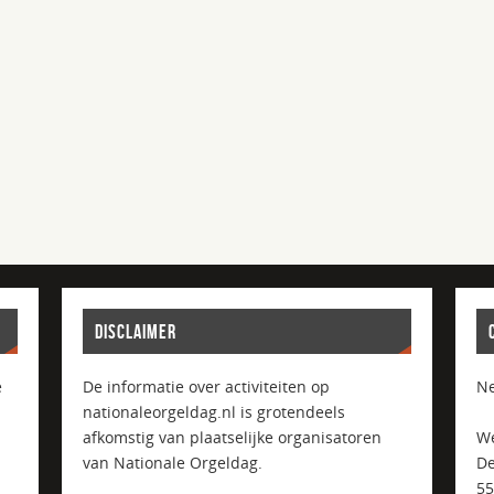
DISCLAIMER
e
De informatie over activiteiten op
Ne
nationaleorgeldag.nl is grotendeels
afkomstig van plaatselijke organisatoren
We
van Nationale Orgeldag.
De
5