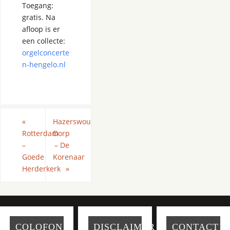
Toegang:
gratis. Na
afloop is er
een collecte:
orgelconcerte
n-hengelo.nl
«
Hazerswoude-
Rotterdam
Dorp
–
– De
Goede
Korenaar
Herderkerk
»
COLOFON
DISCLAIMER
CONTACT