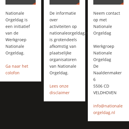
Nationale
De informatie
Neem contact
Orgeldag is
over
op met
een initiatief
activiteiten op
Nationale
van de
nationaleorgeldag.nl
Orgeldag
Werkgroep
is grotendeels
Nationale
afkomstig van
Werkgroep
Orgeldag.
plaatselijke
Nationale
organisatoren
Orgeldag
Ga naar het
van Nationale
De
colofon
Orgeldag.
Naaldenmaker
6
Lees onze
5506 CD
disclaimer
VELDHOVEN
info@nationale
orgeldag.nl