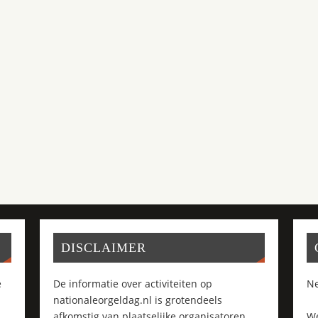
DISCLAIMER
e
De informatie over activiteiten op
Ne
nationaleorgeldag.nl is grotendeels
afkomstig van plaatselijke organisatoren
We