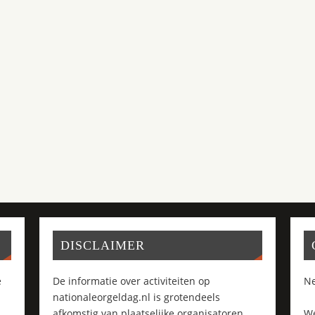
DISCLAIMER
e
De informatie over activiteiten op
Ne
nationaleorgeldag.nl is grotendeels
afkomstig van plaatselijke organisatoren
We