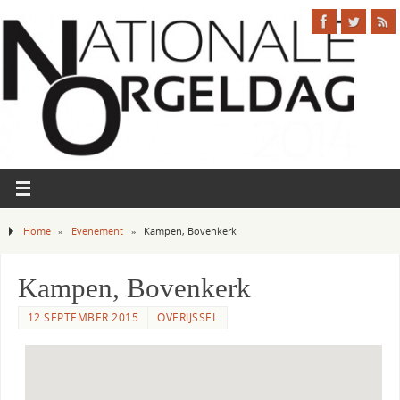
Home
»
Evenement
»
Kampen, Bovenkerk
Kampen, Bovenkerk
12 SEPTEMBER 2015
OVERIJSSEL