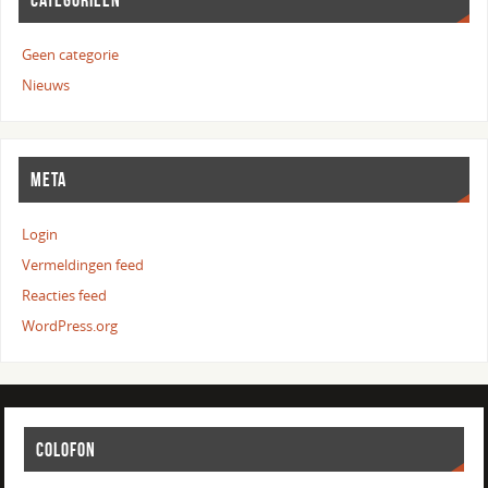
Geen categorie
Nieuws
META
Login
Vermeldingen feed
Reacties feed
WordPress.org
COLOFON