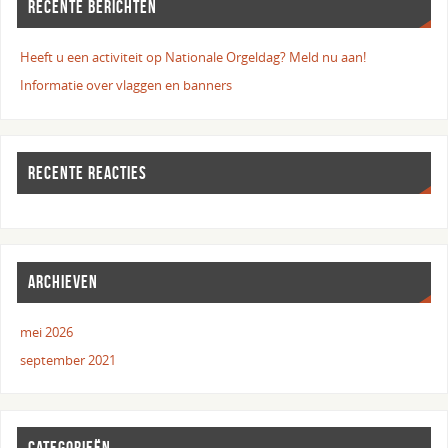
RECENTE BERICHTEN
Heeft u een activiteit op Nationale Orgeldag? Meld nu aan!
Informatie over vlaggen en banners
RECENTE REACTIES
ARCHIEVEN
mei 2026
september 2021
CATEGORIEËN