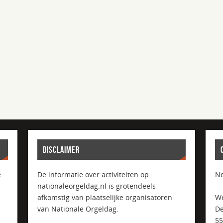
DISCLAIMER
e
De informatie over activiteiten op
Ne
nationaleorgeldag.nl is grotendeels
afkomstig van plaatselijke organisatoren
We
van Nationale Orgeldag.
De
5