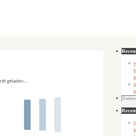
Recen
H
N
M
rdt geladen...
I
e
Zoeken
naar:
Recen
H
N