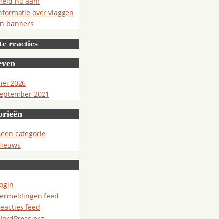
eld nu aan!
nformatie over vlaggen
n banners
e reacties
even
ei 2026
eptember 2021
orieën
een categorie
Nieuws
ogin
ermeldingen feed
eacties feed
ordPress.org