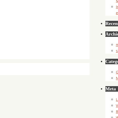
M
I
e
Recent
Archi
m
s
Categ
G
Meta
L
V
R
W