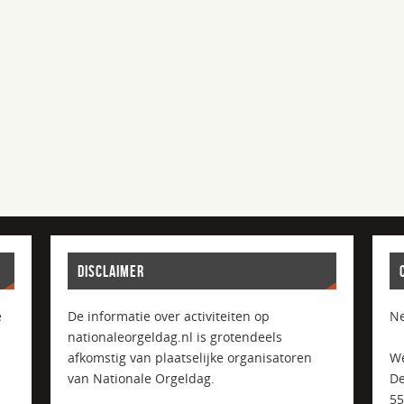
DISCLAIMER
e
De informatie over activiteiten op
Ne
nationaleorgeldag.nl is grotendeels
afkomstig van plaatselijke organisatoren
We
van Nationale Orgeldag.
De
5