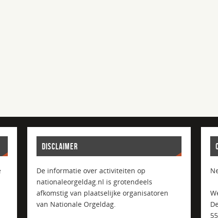
DISCLAIMER
e
De informatie over activiteiten op
Ne
nationaleorgeldag.nl is grotendeels
afkomstig van plaatselijke organisatoren
We
van Nationale Orgeldag.
De
5