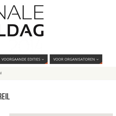
VOORGAANDE EDITIES
VOOR ORGANISATOREN
il
Reil