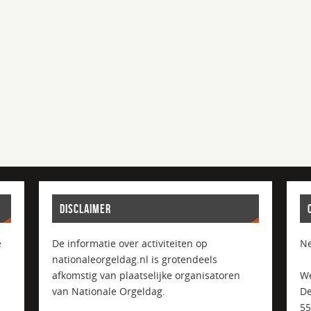
DISCLAIMER
e
De informatie over activiteiten op
Ne
nationaleorgeldag.nl is grotendeels
afkomstig van plaatselijke organisatoren
We
van Nationale Orgeldag.
De
5