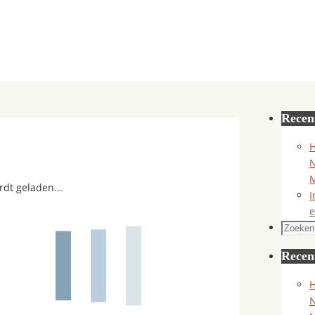
Recen
H
N
M
rdt geladen...
I
e
Zoeken
naar:
Recen
H
N