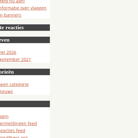
eld nu aan!
nformatie over vlaggen
n banners
e reacties
even
ei 2026
eptember 2021
orieën
een categorie
Nieuws
ogin
ermeldingen feed
eacties feed
ordPress.org