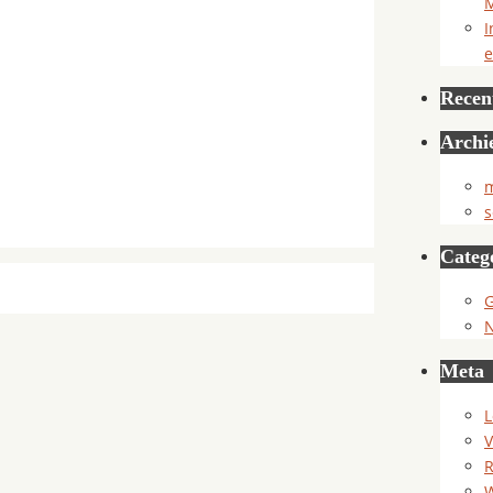
M
I
e
Recent
Archi
m
s
Categ
G
Meta
L
V
R
W