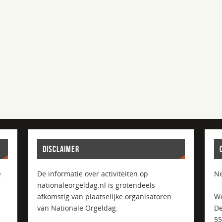
DISCLAIMER
e
De informatie over activiteiten op
Ne
nationaleorgeldag.nl is grotendeels
afkomstig van plaatselijke organisatoren
We
van Nationale Orgeldag.
De
5