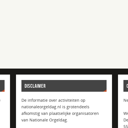
DISCLAIMER
e
De informatie over activiteiten op
Ne
nationaleorgeldag.nl is grotendeels
afkomstig van plaatselijke organisatoren
We
van Nationale Orgeldag.
De
5