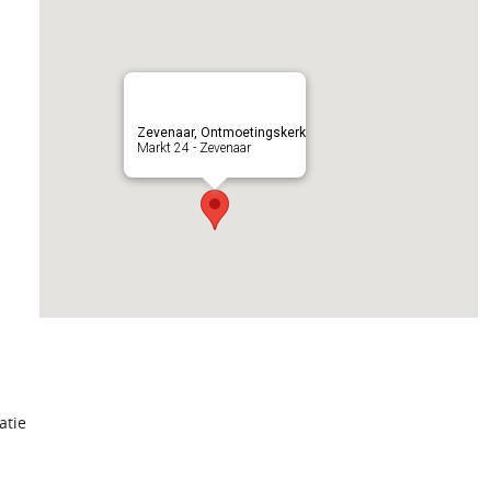
Zevenaar, Ontmoetingskerk
Markt 24 - Zevenaar
atie