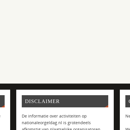
DISCLAIMER
e
De informatie over activiteiten op
Ne
nationaleorgeldag.nl is grotendeels
afkomstig van plaatselijke organisatoren
We