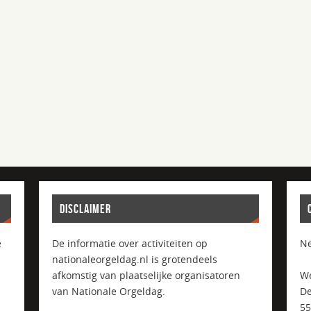
DISCLAIMER
e
De informatie over activiteiten op
Ne
nationaleorgeldag.nl is grotendeels
afkomstig van plaatselijke organisatoren
We
van Nationale Orgeldag.
De
5