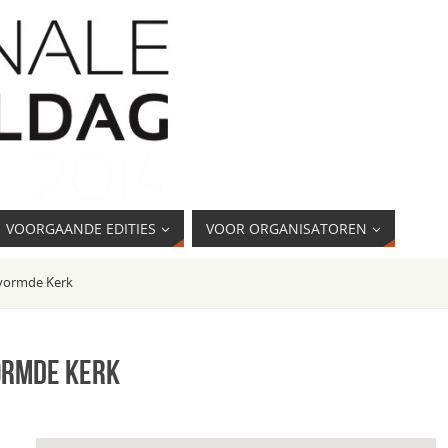
VOORGAANDE EDITIES
VOOR ORGANISATOREN
rvormde Kerk
ormde Kerk