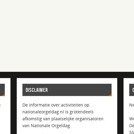
DISCLAIMER
e
De informatie over activiteiten op
Ne
nationaleorgeldag.nl is grotendeels
afkomstig van plaatselijke organisatoren
We
van Nationale Orgeldag.
De
5