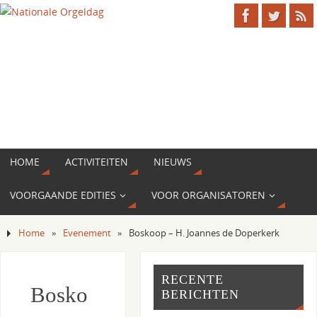
HOME
ACTIVITEITEN
NIEUWS
VOORGAANDE EDITIES
VOOR ORGANISATOREN
Home
»
Evenement
»
Boskoop – H. Joannes de Doperkerk
RECENTE
Bosko
BERICHTEN