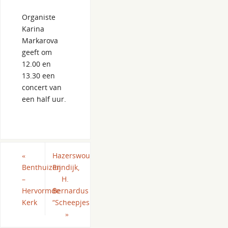
Organiste
Karina
Markarova
geeft om
12.00 en
13.30 een
concert van
een half uur.
«
Hazerswoude-
Benthuizen
Rijndijk,
–
H.
Hervormde
Bernardus
Kerk
“Scheepjeskerk”
»