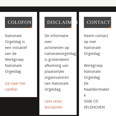
COLOFON
DISCLAIMER
CONTACT
Nationale
De informatie
Neem contact
Orgeldag is
over
op met
een initiatief
activiteiten op
Nationale
van de
nationaleorgeldag.nl
Orgeldag
Werkgroep
is grotendeels
Nationale
afkomstig van
Werkgroep
Orgeldag.
plaatselijke
Nationale
organisatoren
Orgeldag
Ga naar het
van Nationale
De
colofon
Orgeldag.
Naaldenmaker
6
Lees onze
5506 CD
disclaimer
VELDHOVEN