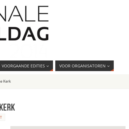
VOORGAANDE EDITIES
VOOR ORGANISATOREN
se Kerk
 Kerk
T