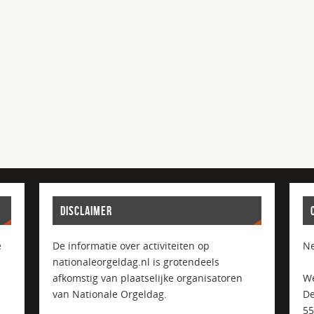
DISCLAIMER
e
De informatie over activiteiten op
Ne
nationaleorgeldag.nl is grotendeels
afkomstig van plaatselijke organisatoren
We
van Nationale Orgeldag.
De
5