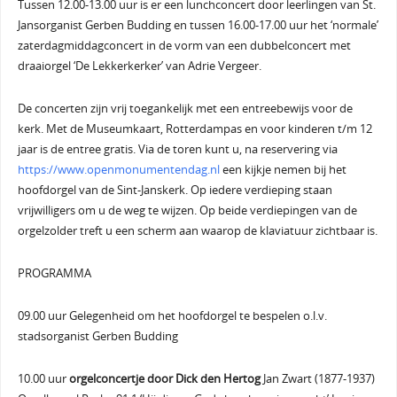
Tussen 12.00-13.00 uur is er een lunchconcert door leerlingen van St.
Jansorganist Gerben Budding en tussen 16.00-17.00 uur het ‘normale’
zaterdagmiddagconcert in de vorm van een dubbelconcert met
draaiorgel ‘De Lekkerkerker’ van Adrie Vergeer.
De concerten zijn vrij toegankelijk met een entreebewijs voor de
kerk. Met de Museumkaart, Rotterdampas en voor kinderen t/m 12
jaar is de entree gratis. Via de toren kunt u, na reservering via
https://www.openmonumentendag.nl
een kijkje nemen bij het
hoofdorgel van de Sint-Janskerk. Op iedere verdieping staan
vrijwilligers om u de weg te wijzen. Op beide verdiepingen van de
orgelzolder treft u een scherm aan waarop de klaviatuur zichtbaar is.
PROGRAMMA
09.00 uur Gelegenheid om het hoofdorgel te bespelen o.l.v.
stadsorganist Gerben Budding
10.00 uur
orgelconcertje door Dick den Hertog
Jan Zwart (1877-1937)