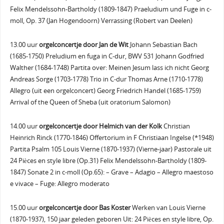
Felix Mendelssohn-Bartholdy (1809-1847) Praeludium und Fuge in c-
moll, Op. 37 (Jan Hogendoorn) Verrassing (Robert van Deelen)
13.00 uur
orgelconcertje door Jan de Wit
Johann Sebastian Bach
(1685-1750) Preludium en fuga in C-dur, BWV 531 Johann Godfried
Walther (1684-1748) Partita over: Meinen Jesum lass ich nicht Georg
Andreas Sorge (1703-1778) Trio in C-dur Thomas Arne (1710-1778)
Allegro (uit een orgelconcert) Georg Friedrich Handel (1685-1759)
Arrival of the Queen of Sheba (uit oratorium Salomon)
14.00 uur
orgelconcertje door Helmich van der Kolk
Christian
Heinrich Rinck (1770-1846) Offertorium in F Christiaan Ingelse (*1948)
Partita Psalm 105 Louis Vierne (1870-1937) (Vierne-jaar) Pastorale uit
24 Pièces en style libre (Op.31) Felix Mendelssohn-Bartholdy (1809-
1847) Sonate 2 in c-moll (Op.65): – Grave – Adagio – Allegro maestoso
e vivace – Fuge: Allegro moderato
15.00 uur
orgelconcertje door Bas Koster
Werken van Louis Vierne
(1870-1937), 150 jaar geleden geboren Uit: 24 Pièces en style libre, Op.