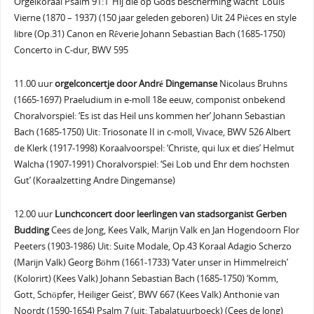
Orgelkoraal Psalm 91:1 ‘Hij die op Gods bescherming wacht’ Louis
Vierne (1870 – 1937) (150 jaar geleden geboren) Uit 24 Pièces en style
libre (Op.31) Canon en Rêverie Johann Sebastian Bach (1685-1750)
Concerto in C-dur, BWV 595
11.00 uur
orgelconcertje door André Dingemanse
Nicolaus Bruhns
(1665-1697) Praeludium in e-moll 18e eeuw, componist onbekend
Choralvorspiel: ‘Es ist das Heil uns kommen her’ Johann Sebastian
Bach (1685-1750) Uit: Triosonate II in c-moll, Vivace, BWV 526 Albert
de Klerk (1917-1998) Koraalvoorspel: ‘Christe, qui lux et dies’ Helmut
Walcha (1907-1991) Choralvorspiel: ‘Sei Lob und Ehr dem hochsten
Gut’ (Koraalzetting Andre Dingemanse)
12.00 uur
Lunchconcert door leerlingen van stadsorganist Gerben
Budding
Cees de Jong, Kees Valk, Marijn Valk en Jan Hogendoorn Flor
Peeters (1903-1986) Uit: Suite Modale, Op.43 Koraal Adagio Scherzo
(Marijn Valk) Georg Böhm (1661-1733) ‘Vater unser in Himmelreich’
(Kolorirt) (Kees Valk) Johann Sebastian Bach (1685-1750) ‘Komm,
Gott, Schöpfer, Heiliger Geist’, BWV 667 (Kees Valk) Anthonie van
Noordt (1590-1654) Psalm 7 (uit: Tabalatuurboeck) (Cees de Jong)