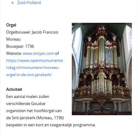
Zuid-Holland
Orgel
Orgelbouwer: Jacob Francois
Moreau
Bouwjaar: 1736
Website:
www.sintjan.com
of
https://www.openmonumente
ndag.nl/monument/moreau-
orgel-in-de-sint-janskerk/
Activiteit
Een aantal malen zullen
verschillende Goudse
organisten het hoofdorgel van
de Sint-Janskerk (Moreau, 1736)
bespelen in een kort en toegankelijk programma.