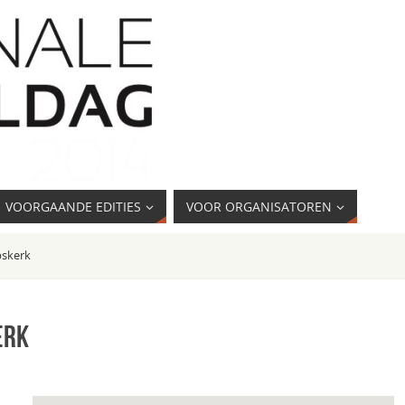
VOORGAANDE EDITIES
VOOR ORGANISATOREN
pskerk
erk