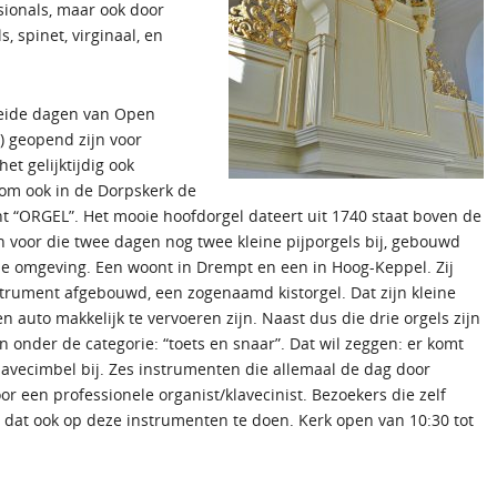
sionals, maar ook door
s, spinet, virginaal, en
beide dagen van Open
 geopend zijn voor
et gelijktijdig ook
 om ook in de Dorpskerk de
t “ORGEL”. Het mooie hoofdorgel dateert uit 1740 staat boven de
 voor die twee dagen nog twee kleine pijporgels bij, gebouwd
e omgeving. Een woont in Drempt en een in Hoog-Keppel. Zij
trument afgebouwd, een zogenaamd kistorgel. Dat zijn kleine
en auto makkelijk te vervoeren zijn. Naast dus die drie orgels zijn
n onder de categorie: “toets en snaar”. Dat wil zeggen: er komt
klavecimbel bij. Zes instrumenten die allemaal de dag door
r een professionele organist/klavecinist. Bezoekers die zelf
 dat ook op deze instrumenten te doen. Kerk open van 10:30 tot