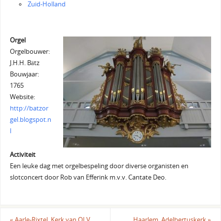
Zuid-Holland
Orgel
Orgelbouwer:
J.H.H. Bätz
Bouwjaar:
1765
Website:
http://batzor
gel.blogspot.n
l
Activiteit
Een leuke dag met orgelbespeling door diverse organisten en
slotconcert door Rob van Efferink m.v.v. Cantate Deo.
«
Aarle-Rixtel, Kerk van OLV
Haarlem, Adelbertuskerk
»