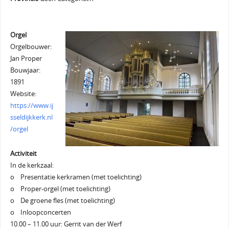
Orgel
Orgelbouwer:
Jan Proper
Bouwjaar:
1891
Website:
https://www.ij
sseldijkkerk.nl
/orgel
Activiteit
In de kerkzaal:
o Presentatie kerkramen (met toelichting)
o Proper-orgel (met toelichting)
o De groene fles (met toelichting)
o Inloopconcerten
10.00 – 11.00 uur: Gerrit van der Werf