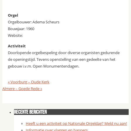
Orgel
Orgelbouwer: Adema Scheurs
Bouwjaar: 1960
Website:
Activiteit
Doorlopende orgelbespeling door diverse organisten gedurende
de openingstijd. Tevens openstelling van een gedeelte van het
gebouw i.v.m. Open Monumentendagen.
«
Voorburg – Oude Kerk
Almere – Goede Rede
»
Recente berichten
Heeft u een activiteit op Nationale Orgeldag? Meld nu aan!
Informatie over vlaggen en banners