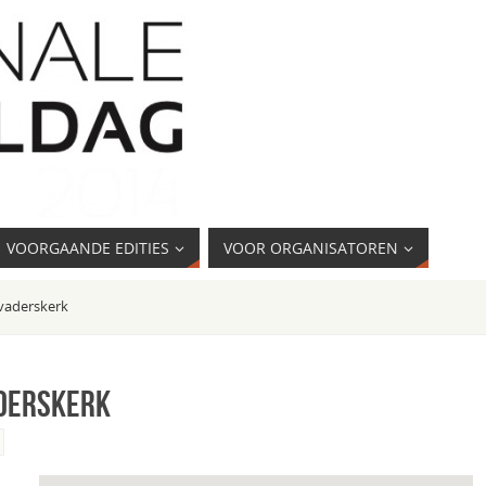
VOORGAANDE EDITIES
VOOR ORGANISATOREN
vaderskerk
derskerk