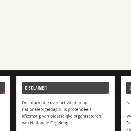
DISCLAIMER
e
De informatie over activiteiten op
Ne
nationaleorgeldag.nl is grotendeels
afkomstig van plaatselijke organisatoren
We
van Nationale Orgeldag.
De
5