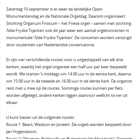
Zaterdag 10 september is er weer de landelijke Open
Monumentendag en de Nationale Orgeldag. Daarom organiseert
Stichting Organum Frisicum – het Friese orgel – samen met stichting
Âlde Fryske Tsjerken ook dit jaar weer een aantal orgelconcerten in
monumentale ‘Âlde Fryske Tsjerken’. De concerten worden verzorgd
door studenten van Nederlandse conservatoria.
Er zijn vier verschillende routes voor u uitgestippeld van elk drie
kerken, waarbij het orgel ongeveer een half uur per keer bespeeld
wordt. We starten ’s middags om 14.00 uur in de eerste kerk, daarna
om 15.00 uur in de tweede en 16.00 uur in de derde kerk. De organist
reist met u mee op de routes. Sommige routes kunnen per fiets
worden afgelegd, andere kerken liggen daarvoor wellicht te ver uit
elkaar.
U kunt kiezen uit de volgende routes:
Route 1: Bears, Weidum en Jorwert. De orgels worden bespeeld door
Jan Hogendoorn.
Route 2: Olterterp, Rottevalle en Buitenpost (de Mariakerk). Organist