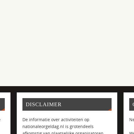
DISCLAIMER
e
De informatie over activiteiten op
Ne
nationaleorgeldag.nl is grotendeels
afkomstig van plaatselijke organisatoren
We