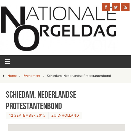
Home
»
Evenement
»
Schiedam, Nederlandse Protestantenbond
Schiedam, Nederlandse
Protestantenbond
12 SEPTEMBER 2015
ZUID-HOLLAND