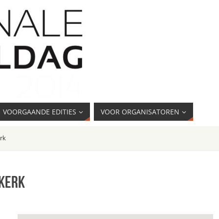
VOORGAANDE EDITIES
VOOR ORGANISATOREN
rk
kerk