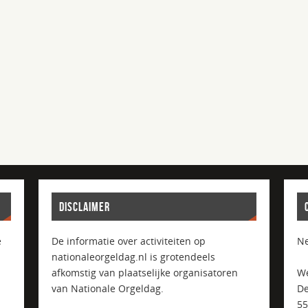
DISCLAIMER
e
De informatie over activiteiten op
Ne
nationaleorgeldag.nl is grotendeels
afkomstig van plaatselijke organisatoren
We
van Nationale Orgeldag.
De
5