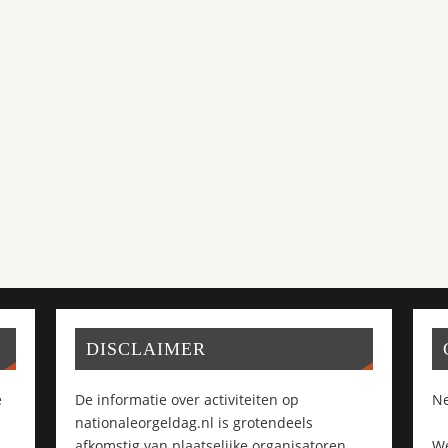
DISCLAIMER
e
De informatie over activiteiten op
Ne
nationaleorgeldag.nl is grotendeels
afkomstig van plaatselijke organisatoren
We