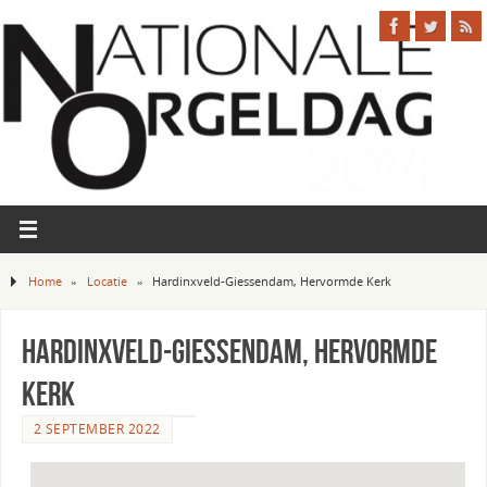
Home
»
Locatie
»
Hardinxveld-Giessendam, Hervormde Kerk
Hardinxveld-Giessendam, Hervormde
Kerk
2 SEPTEMBER 2022