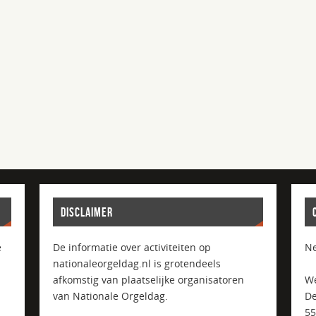
DISCLAIMER
e
De informatie over activiteiten op
Ne
nationaleorgeldag.nl is grotendeels
afkomstig van plaatselijke organisatoren
We
van Nationale Orgeldag.
De
5