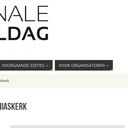
VOORGAANDE EDITIES
VOOR ORGANISATOREN
askerk
hiaskerk