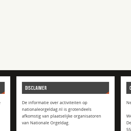
DISCLAIMER
e
De informatie over activiteiten op
Ne
nationaleorgeldag.nl is grotendeels
afkomstig van plaatselijke organisatoren
We
van Nationale Orgeldag.
De
5