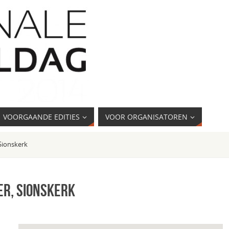
VOORGAANDE EDITIES
VOOR ORGANISATOREN
 Sionskerk
r, Sionskerk