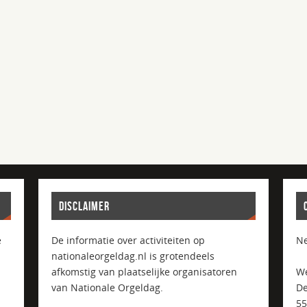
DISCLAIMER
e
De informatie over activiteiten op
Ne
nationaleorgeldag.nl is grotendeels
afkomstig van plaatselijke organisatoren
We
van Nationale Orgeldag.
De
5