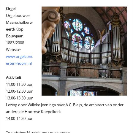
Orgel
Orgelbouwer:
Maarschalkerw
eerd/Klop
Bouwjaar:
1883/2008
Website:
www.orgelconc
erten-hoorn.nl
Activiteit
11.00-11.30 uur
12.00-12.30 uur
13.00-13.30 uur
Lezing door Willeke Jeeninga over A.C. Bleijs, de architect van onder
andere de Hoornse Koepelkerk.
14.00-14.30 uur
Toelichting: Muziek voor twee orgels